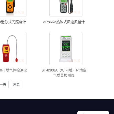
13迷你式光照度计
AR866A热敏式风速风量计
800可燃气体检测仪
ST-8308A（WIFI版）环境空
气质量检测仪
一页
末页