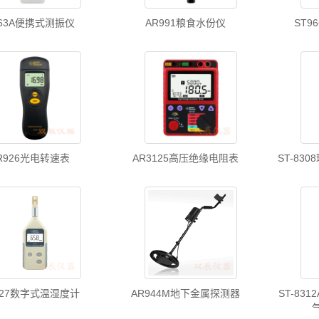
S63A便携式测振仪
AR991粮食水份仪
ST9
R926光电转速表
AR3125高压绝缘电阻表
ST-83
827数字式温湿度计
AR944M地下金属探测器
ST-83