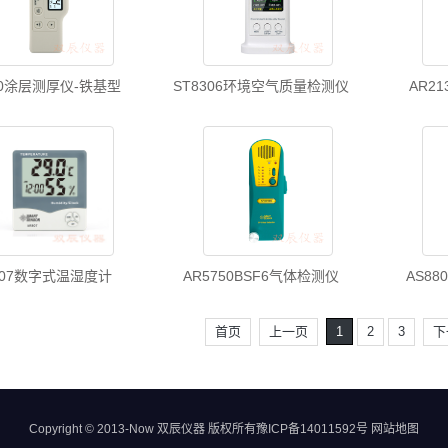
30涂层测厚仪-铁基型
ST8306环境空气质量检测仪
AR2
807数字式温湿度计
AR5750BSF6气体检测仪
AS8
首页
上一页
1
2
3
下
Copyright © 2013-Now 双辰仪器 版权所有
豫ICP备14011592号
网站地图