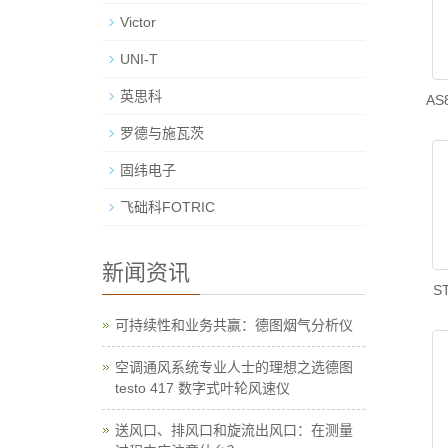
Victor
UNI-T
英思科
A
罗德与施瓦茨
固纬电子
飞础科FOTRIC
新闻资讯
S
可持续性和业务共赢：德图烟气分析仪
空调通风系统专业人士的理想之选德图
testo 417 数字式叶轮风速仪
送风口、排风口和旋流出风口：在测量