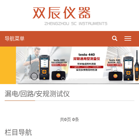
导航菜单
Toggl
navig
漏电/回路/安规测试仪
共
0
页
0
条
栏目导航