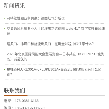
新闻资讯
可持续性和业务共赢：德图烟气分析仪
空调通风系统专业人士的理想之选德图 testo 417 数字式叶轮风速
仪
送风口、排风口和旋流出风口：在测量过程中应注意什么？
2023年北京国际风能大会暨展览会—日本共立（KYORITSU/克列
茨）诚邀您的
福禄克FLUKE301A和FLUKE301A+交直流刀锋钳形表有什么区
别？
联系我们
电 话：173-0381-6163
传 真：+86-0371-69082289